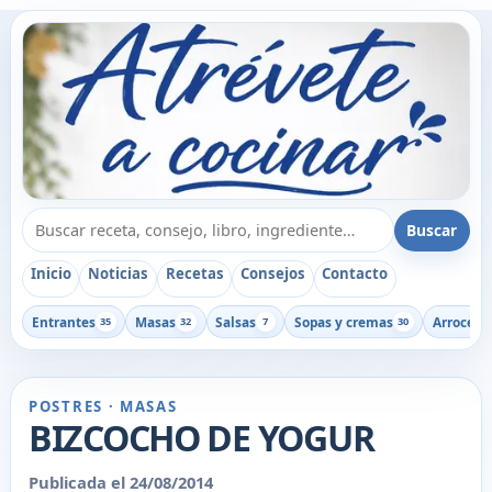
Buscar recetas, consejos o libros
Buscar
Inicio
Noticias
Recetas
Consejos
Contacto
Entrantes
Masas
Salsas
Sopas y cremas
Arroces
35
32
7
30
1
POSTRES · MASAS
BIZCOCHO DE YOGUR
Publicada el 24/08/2014