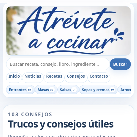
Buscar recetas, consejos o libros
Buscar
Inicio
Noticias
Recetas
Consejos
Contacto
Entrantes
Masas
Salsas
Sopas y cremas
Arroces
35
32
7
30
1
103 CONSEJOS
Trucos y consejos útiles
Pequeñas soluciones de cocina agrupadas por