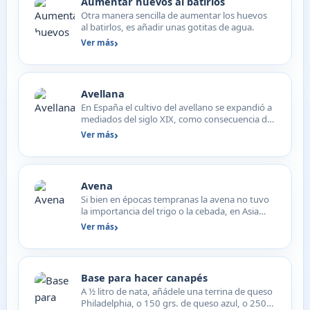
Aumentar huevos al batirlos
Otra manera sencilla de aumentar los huevos
al batirlos, es añadir unas gotitas de agua.
Ver más
Avellana
En España el cultivo del avellano se expandió a
mediados del siglo XIX, como consecuencia del
arranque de…
Ver más
Avena
Si bien en épocas tempranas la avena no tuvo
la importancia del trigo o la cebada, en Asia
Central se cul…
Ver más
Base para hacer canapés
A ½ litro de nata, añádele una terrina de queso
Philadelphia, o 150 grs. de queso azul, o 250