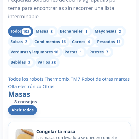
tema para encontrarlas sin recorrer una lista
interminable.
Todos
Masas
Bechameles
Mayonesas
103
8
1
2
Salsas
Condimentos
Carnes
Pescados
2
16
4
11
Verduras y legumbres
Pastas
Postres
16
1
7
Bebidas
Varios
2
33
Todos los robots
Thermomix
TM7
Robot de otras marcas
Olla electrónica
Otras
Masas
8 consejos
Abrir todos
Congelar la masa
Las masas con levadura se pueden congelar,