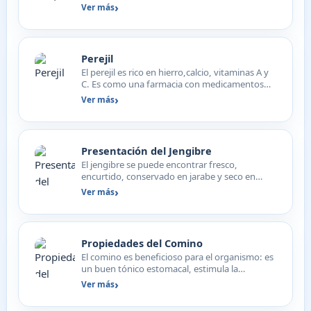
ajos dentro, de…
Ver más
Perejil
El perejil es rico en hierro,calcio, vitaminas A y
C. Es como una farmacia con medicamentos
para unas 50…
Ver más
Presentación del Jengibre
El jengibre se puede encontrar fresco,
encurtido, conservado en jarabe y seco en
envase de cristal.
Ver más
Propiedades del Comino
El comino es beneficioso para el organismo: es
un buen tónico estomacal, estimula la
digestión y favorece…
Ver más