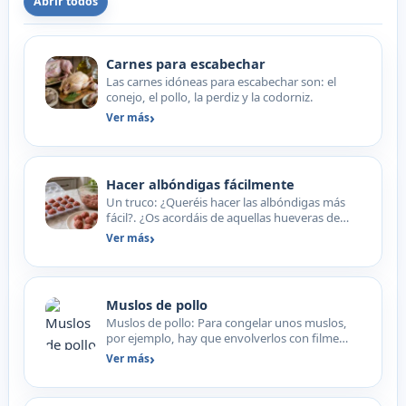
Abrir todos
Carnes para escabechar
Las carnes idóneas para escabechar son: el
conejo, el pollo, la perdiz y la codorniz.
Ver más
Hacer albóndigas fácilmente
Un truco: ¿Queréis hacer las albóndigas más
fácil?. ¿Os acordáis de aquellas hueveras de
plástico con cap…
Ver más
Muslos de pollo
Muslos de pollo: Para congelar unos muslos,
por ejemplo, hay que envolverlos con filme
transparente uno a…
Ver más