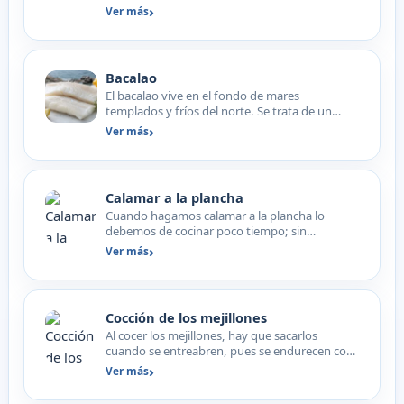
impulsado por el desa…
Ver más
Bacalao
El bacalao vive en el fondo de mares
templados y fríos del norte. Se trata de un
depredador muy voraz ya…
Ver más
Calamar a la plancha
Cuando hagamos calamar a la plancha lo
debemos de cocinar poco tiempo; sin
embargo, cuando lo guisemos te…
Ver más
Cocción de los mejillones
Al cocer los mejillones, hay que sacarlos
cuando se entreabren, pues se endurecen con
exceso de cocción.
Ver más