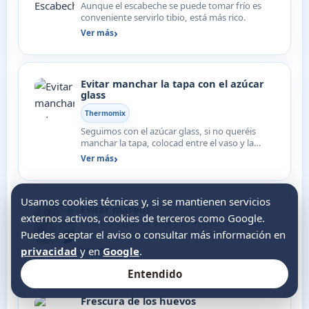
Aunque el escabeche se puede tomar frío es
conveniente servirlo tibio, está más rico.
Ver más
Evitar manchar la tapa con el azúcar
glass
Thermomix
Seguimos con el azúcar glass, si no queréis
manchar la tapa, colocad entre el vaso y la
tapa, un trozo de…
Ver más
Usamos cookies técnicas y, si se mantienen servicios
Evitar mareos
externos activos, cookies de terceros como Google.
Cuando vayas de viaje y te marees, tienes un
Puedes aceptar el aviso o consultar más información en
remedio sencillo, mete en el bolsillo dos
dientes de ajo y..…
privacidad
y en
Google
.
Ver más
Entendido
Frescura de los huevos