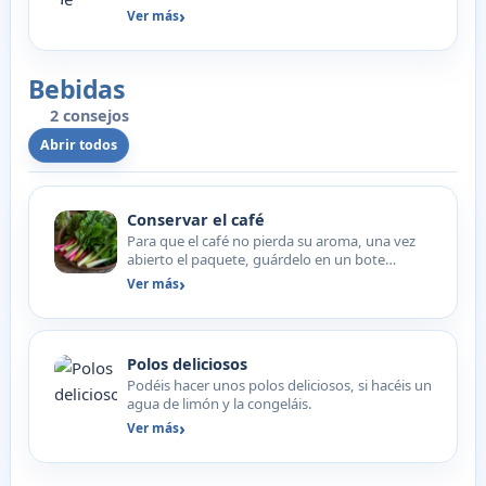
clara de huevo (…
Ver más
Bebidas
2 consejos
Abrir todos
Conservar el café
Para que el café no pierda su aroma, una vez
abierto el paquete, guárdelo en un bote
hermético y en el fr…
Ver más
Polos deliciosos
Podéis hacer unos polos deliciosos, si hacéis un
agua de limón y la congeláis.
Ver más