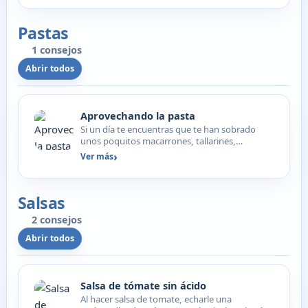
Pastas
1 consejos
Abrir todos
Aprovechando la pasta
Si un día te encuentras que te han sobrado
unos poquitos macarrones, tallarines,
espaguetis, y cada cosa…
Ver más
Salsas
2 consejos
Abrir todos
Salsa de tómate sin ácido
Al hacer salsa de tomate, echarle una