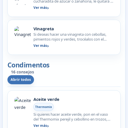
cucharadita de azúcar o zanahoria, le quitará el
ácido.
Ver más
Vinagreta
Si deseas hacer una vinagreta con cebollas,
pimientos rojos y verdes, trocéalos con el
aceite el vinagre…
Ver más
Condimentos
16 consejos
Abrir todos
Aceite verde
Thermomix
Si quieres hacer aceite verde, pon en el vaso
del Thermomix perejil y cebollino en trozos,
aceite de gira…
Ver más