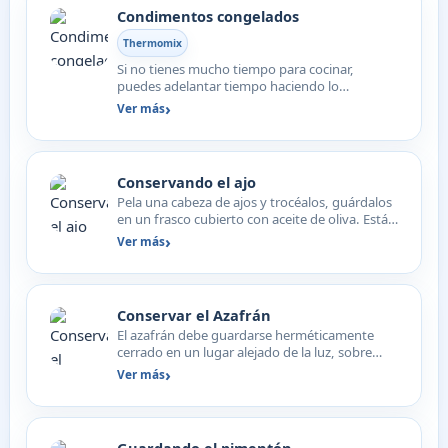
Condimentos congelados
Thermomix
Si no tienes mucho tiempo para cocinar,
puedes adelantar tiempo haciendo lo
siguiente: Pelas 1 kg. de ceb…
Ver más
Conservando el ajo
Pela una cabeza de ajos y trocéalos, guárdalos
en un frasco cubierto con aceite de oliva. Está
riquísimo…
Ver más
Conservar el Azafrán
El azafrán debe guardarse herméticamente
cerrado en un lugar alejado de la luz, sobre
todo fluorescente.
Ver más