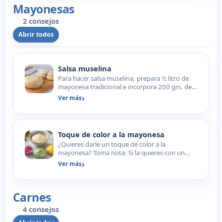
Mayonesas
2 consejos
Abrir todos
Salsa muselina
Para hacer salsa muselina, prepara ½ litro de
mayonesa tradicional e incorpora 200 grs. de
nata o un yogu…
Ver más
Toque de color a la mayonesa
¿Quieres darle un toque de color a la
mayonesa? Toma nota: Si la quieres con un
tono rosado tirando a mor…
Ver más
Carnes
4 consejos