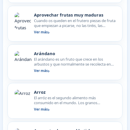
Aprovechar frutas muy maduras
Cuando os queden en el frutero piezas de fruta
que empiezan a picarse, no las tiréis, las
limpiáis y cort…
Ver más
Arándano
El arándano es un fruto que crece en los
arbustos y que normalmente se recolecta en
verano. Se trata de u…
Ver más
Arroz
El arróz es el segundo alimento más
consumido en el mundo. Los granos
provienen de la planta Oryza Sativa…
Ver más