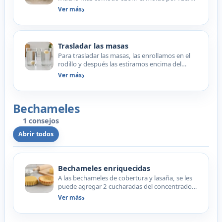
y meterlo en el hor…
Ver más
Trasladar las masas
Para trasladar las masas, las enrollamos en el
rodillo y después las estiramos encima del
molde que vayam…
Ver más
Bechameles
1 consejos
Abrir todos
Bechameles enriquecidas
A las bechameles de cobertura y lasaña, se les
puede agregar 2 cucharadas del concentrado
de pimiento cho…
Ver más