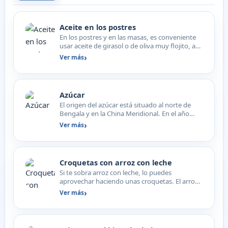
Aceite en los postres
En los postres y en las masas, es conveniente
usar aceite de girasol o de oliva muy flojito, así
no saldr…
Ver más
Azúcar
El origen del azúcar está situado al norte de
Bengala y en la China Meridional. En el año
500 A.C, en la…
Ver más
Croquetas con arroz con leche
Si te sobra arroz con leche, lo puedes
aprovechar haciendo unas croquetas. El arroz
con leche tiene que e…
Ver más