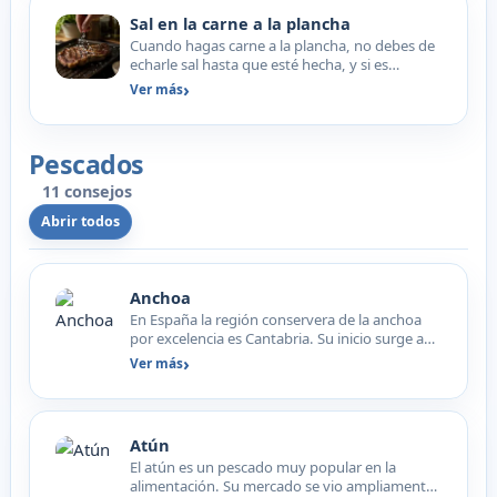
Sal en la carne a la plancha
Cuando hagas carne a la plancha, no debes de
echarle sal hasta que esté hecha, y si es
Maldon queda mucho…
Ver más
Pescados
11 consejos
Abrir todos
Anchoa
En España la región conservera de la anchoa
por excelencia es Cantabria. Su inicio surge a
finales del si…
Ver más
Atún
El atún es un pescado muy popular en la
alimentación. Su mercado se vio ampliamente