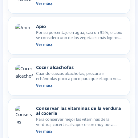
ramitas de perejil pa…
Ver más
Apio
Por su porcentaje en agua, casi un 95%, el apio
se considera uno de los vegetales más ligeros y
también m…
Ver más
Cocer alcachofas
Cuando cuezas alcachofas, procura ir
echándolas poco a poco para que el agua no
pare de hervir, ya que cu…
Ver más
Conservar las vitaminas de la verdura
al cocerla
Para conservar mejor las vitaminas de la
verdura, cocerlas al vapor o con muy poca
agua. Si las troceamos…
Ver más