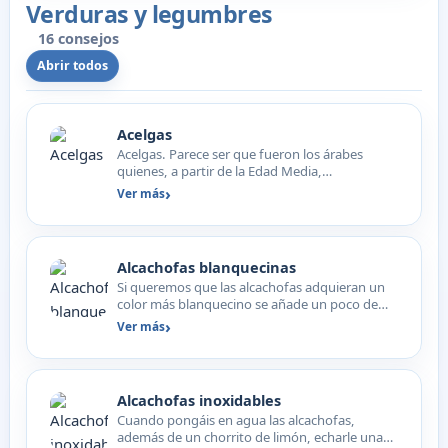
Verduras y legumbres
16 consejos
Abrir todos
Acelgas
Acelgas. Parece ser que fueron los árabes
quienes, a partir de la Edad Media,
comenzaron a cultivarla y d…
Ver más
Alcachofas blanquecinas
Si queremos que las alcachofas adquieran un
color más blanquecino se añade un poco de
harina al agua junt…
Ver más
Alcachofas inoxidables
Cuando pongáis en agua las alcachofas,
además de un chorrito de limón, echarle unas