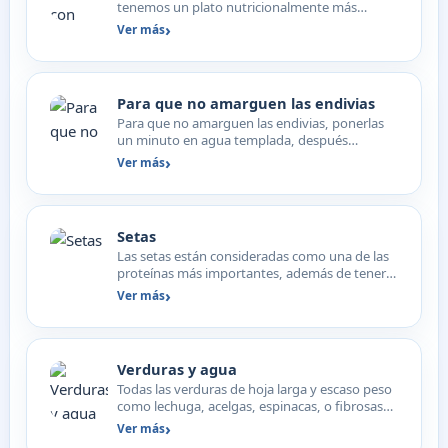
tenemos un plato nutricionalmente más
completo.
Ver más
Para que no amarguen las endivias
Para que no amarguen las endivias, ponerlas
un minuto en agua templada, después
enjuagarlas y secarlas bi…
Ver más
Setas
Las setas están consideradas como una de las
proteínas más importantes, además de tener
muchas vitaminas…
Ver más
Verduras y agua
Todas las verduras de hoja larga y escaso peso
como lechuga, acelgas, espinacas, o fibrosas
como apio, pu…
Ver más