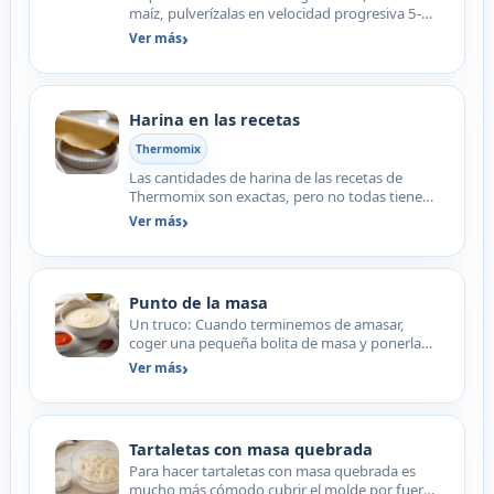
maíz, pulverízalas en velocidad progresiva 5-10
hasta que es…
Ver más
Harina en las recetas
Thermomix
Las cantidades de harina de las recetas de
Thermomix son exactas, pero no todas tienen
la misma absorción…
Ver más
Punto de la masa
Un truco: Cuando terminemos de amasar,
coger una pequeña bolita de masa y ponerla
en un vaso de agua, se…
Ver más
Tartaletas con masa quebrada
Para hacer tartaletas con masa quebrada es
mucho más cómodo cubrir el molde por fuera